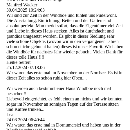
Manfred Wacker
30.04.2025
10:24:03
Wir sind zur Zeit in der Windböe und fühlen uns Pudelwohl.
Die Ausstattung, Einrichtung, Betten und der Garten sind
absolut perfekt. Man merkt sofort, dass die Eigentümer viel Zeit
und Liebe in dieses Haus stecken. Alles ist durchdacht und
grandios umgesetzt worden. Es gibt in dieser Siedlung sehr
viele schöne Objekte, (wovon wir in den vergangenen Jahren
schon etliche gebucht hatten) dieses ist unser Favorit. Wir haben
die Windböe für nächstes Jahr wieder gebucht. Vielen Dank für
dieses tolle Haus!!!!!
Heike Seifert
25.12.2024
07:18:06
Wir waren das erste mal im November an der Nordsee. Es ist in
dieser Zeit alles so schön ruhig hier Oben....
Wir werden auch bestimmt euer Haus Windböe noch mal
besuchen!!
Liebevoll eingerichtet, es fehlt einem an nichts und wir konnten
sogar im November an sonnigen Tagen auf der Terasse sitzen
und Kaffee trinken....
Lea
24.08.2024
06:40:44
Wir waren das erste mal in Dornumersiel und haben uns in der